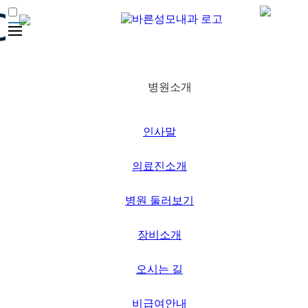
로그인
/ 회원가입
병원소개
English
병원소개
건강검진
인사말
내시경클리닉
초음파클리닉
의료진소개
내과클리닉
병원 둘러보기
中国话
건강증진클리닉
장비소개
커뮤니티
오시는 길
비급여안내